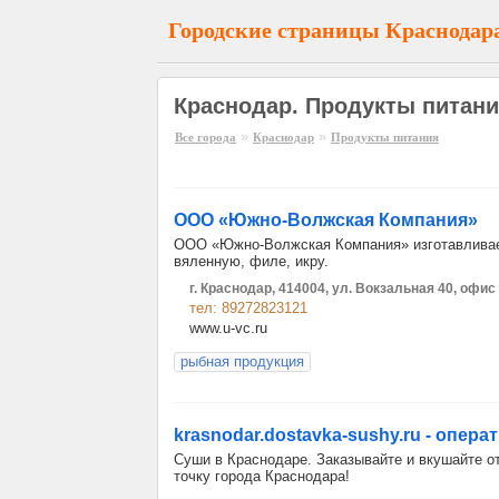
Городские страницы Краснодар
Краснодар. Продукты питани
»
»
Все города
Краснодар
Продукты питания
ООО «Южно-Волжская Компания»
ООО «Южно-Волжская Компания» изготавливае
вяленную, филе, икру.
г. Краснодар, 414004, ул. Вокзальная 40, офис
тел: 89272823121
www.u-vc.ru
рыбная продукция
krasnodar.dostavka-sushy.ru - опер
Суши в Краснодаре. Заказывайте и вкушайте 
точку города Краснодара!