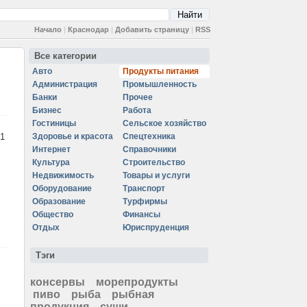
Начало
|
Краснодар
|
Добавить страницу
|
RSS
Все категории
Авто
Продукты питания
Администрация
Промышленность
Банки
Прочее
Бизнес
Работа
Гостиницы
Сельское хозяйство
1
Здоровье и красота
Спецтехника
Интернет
Справочники
Культура
Строительство
Недвижимость
Товары и услуги
Оборудование
Транспорт
Образование
Турфирмы
Общество
Финансы
Отдых
Юриспруденция
Тэги
консервы
морепродукты
пиво
рыба
рыбная
продукция
суши