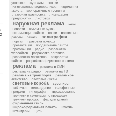
упаковки
журналы
значки
изготовление видеороликов
изделия из
акрила
корпоративные тренинги
лазерная гравировка
ликвидация
предприятий
листовки
наружная реклама
неон
новости
объемные буквы
оптимизация сайтов
папки
паркетные
2
полиграфия
работы
печати
портал
правовая помощь
презентации
продвижение сайтов
промоакции
радио
разработка
webсайтов
разработка логотипа
разработка логотипов
разработка
сайтов
разработка фирменного стиля
реклама
реклама в СМИ
реклама на радио
реклама на ТВ
реклама на транспорте
рекламное
агентство
световые буквы
световые короба
сувениры
таблички
телевидение
телефонные
продажи
типография
тиражирование
тренинги и семинары по продажам
тренинги продаж
фасады зданий
фирменный стиль
широкоформатная печать
штампы
штендеры
щиты