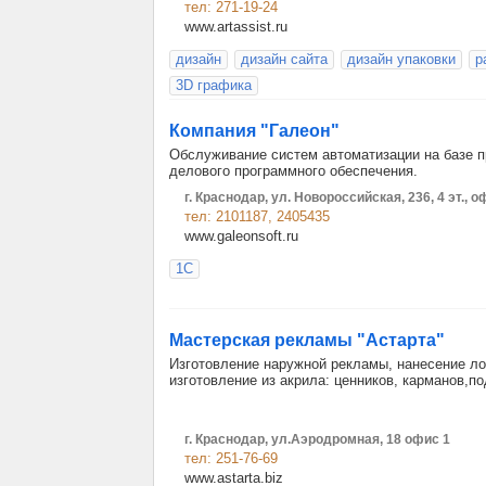
тел: 271-19-24
www.artassist.ru
дизайн
дизайн сайта
дизайн упаковки
р
3D графика
Компания "Галеон"
Обслуживание систем автоматизации на базе п
делового программного обеспечения.
г. Краснодар, ул. Новороссийская, 236, 4 эт., о
тел: 2101187, 2405435
www.galeonsoft.ru
1С
Мастерская рекламы "Астарта"
Изготовление наружной рекламы, нанесение лог
изготовление из акрила: ценников, карманов,по
г. Краснодар, ул.Аэродромная, 18 офис 1
тел: 251-76-69
www.astarta.biz