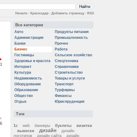
Начало
|
Краснодар
|
Добавить страницу
|
RSS
Все категории
Авто
Продукты питания
Администрация
Промышленность
Банки
Прочее
Бизнес
Работа
Гостиницы
Сельское хозяйство
Здоровье и красота
Спецтехника
1
Интернет
Справочники
Культура
Строительство
Недвижимость
Товары и услуги
Оборудование
Транспорт
Образование
Турфирмы
Общество
Финансы
Отдых
Юриспруденция
Тэги
6
1с
web
баннеры
буклеты
визитки
дизайн
вывески
дизайн
логотипов
дизайн сайта
дизайн