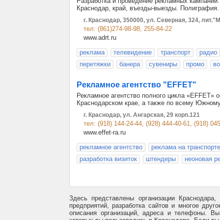
Разработка и проведение рекламных кампаний.
Краснодар, край, въезды-выезды. Полиграфи
г. Краснодар, 350000, ул. Северная, 324, лит."
тел: (861)274-98-98, 255-84-22
www.adrt.ru
реклама
телевидение
транспорт
радио
перетяжки
банера
сувениры
промо
в
Рекламное агентство "EFFET"
Рекламное агентство полного цикла «EFFET» о
Краснодарском крае, а также по всему Южном
г. Краснодар, ул. Ангарская, 29 корп.121
тел: (918) 144-24-44, (928) 444-40-61, (918) 04
www.effet-ra.ru
рекламное агентство
реклама на транспорт
разработка визиток
штендеры
неоновая р
Здесь представлены организации Краснодара,
предприятий, разработка сайтов и многое друг
описания организаций, адреса и телефоны. Вы