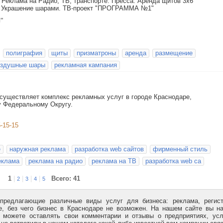
 Реклама на Радио, ТВ, транспорте. Пресса. Аренда щитов 3х6
я. Украшение шарами. ТВ-проект "ПРОГРАММА №1"
М"
полиграфия
щиты
призматроны
аренда
размещение
оздушные шары
рекламная кампания
существляет комплекс рекламных услуг в городе Краснодаре,
у Федеральному Округу.
5-15-15
е
наружная реклама
разработка web сайтов
фирменный стиль
еклама
реклама на радио
реклама на ТВ
разработка web са
1
|
|
|
|
Всего: 41
2
3
4
5
 предлагающие различные виды услуг для бизнеса: реклама, регис
ое, без чего бизнес в Краснодаре не возможен. На нашем сайте вы н
 можете оставлять свои комментарии и отзывы о предприятиях, ус