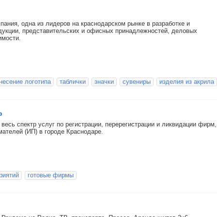
пания, одна из лидеров на краснодарском рынке в разработке и
дукции, представительских и офисных принадлежностей, деловых
имости.
несение логотипа
таблички
значки
сувениры
изделия из акрила
»
есь спектр услуг по регистрации, перерегистрации и ликвидации фирм,
ателей (ИП) в городе Краснодаре.
риятий
готовые фирмы