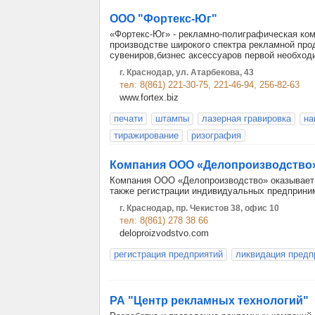
ООО "Фортекс-Юг"
«Фортекс-Юг» - рекламно-полиграфическая ком
производстве широкого спектра рекламной про
сувениров,бизнес аксессуаров первой необход
г. Краснодар, ул. Атарбекова, 43
тел: 8(861) 221-30-75, 221-46-94, 256-82-63
www.fortex.biz
печати
штампы
лазерная гравировка
на
тиражирование
ризография
Компания ООО «Делопроизводство
Компания ООО «Делопроизводство» оказывает в
также регистрации индивидуальных предприним
г. Краснодар, пр. Чекистов 38, офис 10
тел: 8(861) 278 38 66
deloproizvodstvo.com
регистрация предприятий
ликвидация предп
РА "Центр рекламных технологий"