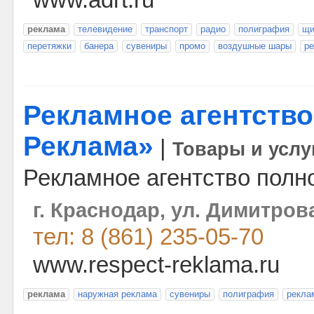
www.adrt.ru
реклама
телевидение
транспорт
радио
полиграфия
щи
перетяжки
банера
сувениры
промо
воздушные шары
ре
Рекламное агентств
Реклама»
|
Товары и услу
Рекламное агентство полно
г. Краснодар, ул. Димитрова
тел: 8 (861) 235-05-70
www.respect-reklama.ru
реклама
наружная реклама
сувениры
полиграфия
рекла