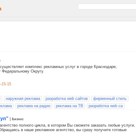
а
с
существляет комплекс рекламных услуг в городе Краснодаре,
у Федеральному Округу.
5-15-15
е
наружная реклама
разработка web сайтов
фирменный стиль
еклама
реклама на радио
реклама на ТВ
разработка web са
руп"
|
Бизнес
агентство полного цикла, в котором Вы сможете заказать любые услуги,
бращаясь в наше рекламное агентство, вы сразу получите готовые