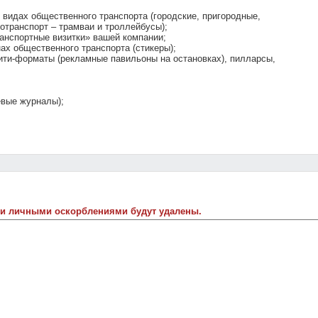
 видах общественного транспорта (городские, пригородные,
отранспорт – трамваи и троллейбусы);
анспортные визитки» вашей компании;
ах общественного транспорта (стикеры);
ти-форматы (рекламные павильоны на остановках), пилларсы,
евые журналы);
 и личными оскорблениями будут удалены.