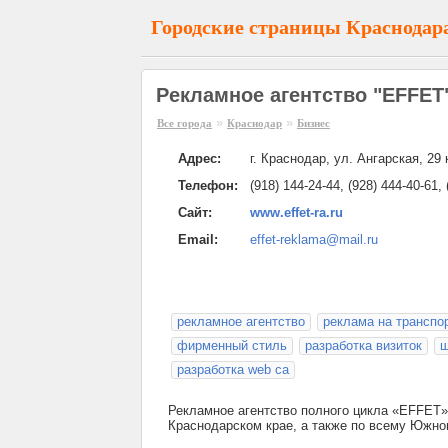
Городские страницы Краснодар
Рекламное агентство "EFFET
»
»
Все города
Краснодар
Бизнес
Адрес:
г. Краснодар, ул. Ангарская, 29 
Телефон:
(918) 144-24-44, (928) 444-40-61,
Сайт:
www.effet-ra.ru
Email:
effet-reklama@mail.ru
рекламное агентство
реклама на транспо
фирменный стиль
разработка визиток
ш
разработка web са
Рекламное агентство полного цикла «EFFET»
Краснодарском крае, а также по всему Южн