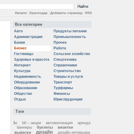
Начало
|
Краснодар
|
Добавить страницу
|
RSS
Все категории
Авто
Продукты питания
Администрация
Промышленность
Банки
Прочее
Бизнес
Работа
Гостиницы
Сельское хозяйство
Здоровье и красота
Спецтехника
Интернет
Справочники
Культура
Строительство
Недвижимость
Товары и услуги
Оборудование
Транспорт
Образование
Турфирмы
Общество
Финансы
Отдых
Юриспруденция
Тэги
1с
btl – акции
автоматизация
аренда
баннеры
буклеты
визитки
дизайн
вывески
дизайн интерьера