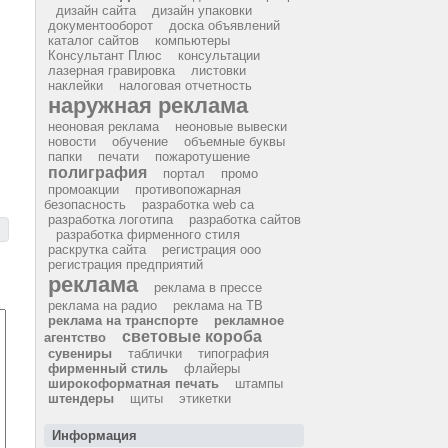
дизайн сайта
дизайн упаковки
документооборот
доска объявлений
каталог сайтов
компьютеры
Консультант Плюс
консультации
лазерная гравировка
листовки
наклейки
налоговая отчетность
наружная реклама
неоновая реклама
неоновые вывески
новости
обучение
объемные буквы
папки
печати
пожаротушение
полиграфия
портал
промо
промоакции
противопожарная
безопасность
разработка web са
разработка логотипа
разработка сайтов
разработка фирменного стиля
раскрутка сайта
регистрация ооо
регистрация предприятий
реклама
реклама в прессе
реклама на радио
реклама на ТВ
реклама на транспорте
рекламное
световые короба
агентство
сувениры
таблички
типография
фирменный стиль
флайеры
широкоформатная печать
штампы
штендеры
щиты
этикетки
Информация