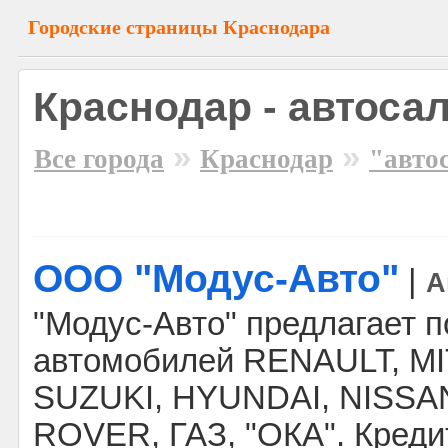
Городские страницы Краснодара
Краснодар - автосал
»
»
Все города
Краснодар
"авто
ООО "Модус-Авто"
|
А
"Модус-Авто" предлагает 
автомобилей RENAULT, M
SUZUKI, HYUNDAI, NISSA
ROVER, ГАЗ, "ОКА". Кредит