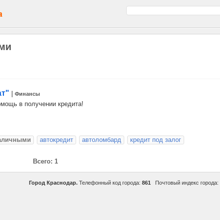
а
ыми
ат"
|
Финансы
мощь в получении кредита!
наличными
автокредит
автоломбард
кредит под залог
Всего: 1
Город Краснодар.
Телефонный код города:
861
Почтовый индекс города: