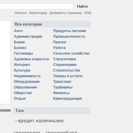
Начало
|
Краснодар
|
Добавить страницу
|
RSS
Все категории
Авто
Продукты питания
Администрация
Промышленность
Банки
Прочее
Бизнес
Работа
Гостиницы
Сельское хозяйство
Здоровье и красота
Спецтехника
Интернет
Справочники
Культура
Строительство
Недвижимость
Товары и услуги
Оборудование
Транспорт
Образование
Турфирмы
Общество
Финансы
Отдых
Юриспруденция
Тэги
350000
-
кредит наличными
автокредит
автоломбард