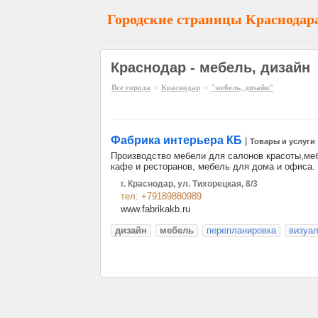
Городские страницы Краснодар
Краснодар - мебель, дизайн
»
»
Все города
Краснодар
"мебель, дизайн"
Фабрика интерьера КБ
|
Товары и услуги
Производство мебели для салонов красоты,меб
кафе и ресторанов, мебель для дома и офиса.
г. Краснодар, ул. Тихорецкая, 8/3
тел: +79189880989
www.fabrikakb.ru
дизайн
мебель
перепланировка
визуа