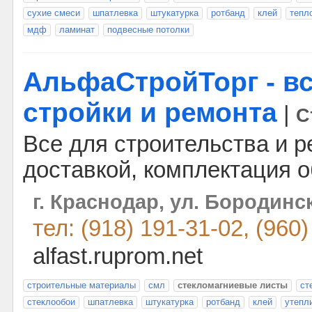
сухие смеси
шпатлевка
штукатурка
ротбанд
клей
тепл
мдф
ламинат
подвесные потолки
АльфаСтройТорг - вс
стройки и ремонта
|
С
Все для строительства и р
доставкой, комплектация о
г. Краснодар, ул. Бородинск
тел: (918) 191-31-02, (960
alfast.ruprom.net
строительные материалы
смл
стекломагниевые листы
ст
стеклообои
шпатлевка
штукатурка
ротбанд
клей
утепл