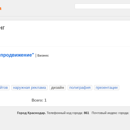
а
нг
 продвижение"
|
Бизнес
айтов
наружная реклама
дизайн
полиграфия
презентации
Всего: 1
Город Краснодар.
Телефонный код города:
861
Почтовый индекс города: