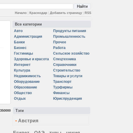
Начало
|
Краснодар
|
Добавить страницу
|
RSS
Все категории
Авто
Продукты питания
Администрация
Промышленность
Банки
Прочее
Бизнес
Работа
Гостиницы
Сельское хозяйство
Здоровье и красота
Спецтехника
Интернет
Справочники
Культура
Строительство
Недвижимость
Товары и услуги
Оборудование
Транспорт
Образование
Турфирмы
Общество
Финансы
Отдых
Юриспруденция
Тэги
350000
-
Австрия
Египет
ОАЭ
туры
чехия