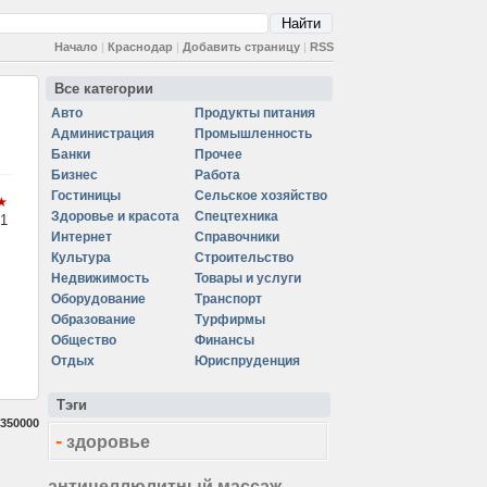
Начало
|
Краснодар
|
Добавить страницу
|
RSS
Все категории
Авто
Продукты питания
Администрация
Промышленность
Банки
Прочее
Бизнес
Работа
Гостиницы
Сельское хозяйство
Здоровье и красота
Спецтехника
1
Интернет
Справочники
Культура
Строительство
Недвижимость
Товары и услуги
Оборудование
Транспорт
Образование
Турфирмы
Общество
Финансы
Отдых
Юриспруденция
Тэги
350000
-
здоровье
антицеллюлитный массаж